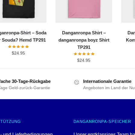
anronpa-Shirt – Soda
Danganronpa Shirt –
Dan
r Souda? Hemd TP291
danganronpa boyz Shirt
Kom
TP291
$
24.95
$
24.95
fache 30-Tage-Rückgabe
Internationale Garantie
Tage Geld-zurück-Garantie
Angeboten im Land der Nu
STÜTZUNG
DANGANRONPA-SPEICHER
- und Lieferbedingungen
Unser erstklassiges Team ha