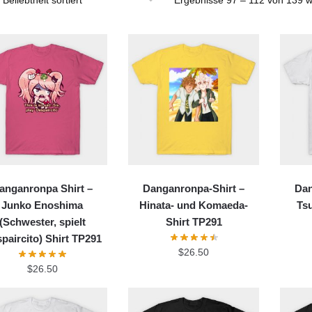
anganronpa Shirt –
Danganronpa-Shirt –
Dan
Junko Enoshima
Hinata- und Komaeda-
Ts
(Schwester, spielt
Shirt TP291
paircito) Shirt TP291
$
26.50
$
26.50