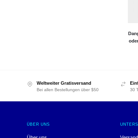
Dang
ode
Weltweiter Gratisversand
Ein
Bei allen Bestellungen über $50
30 
ÜBER UNS
UNTER
Über uns
Versand