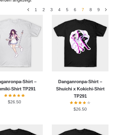
1
2
3
4
5
6
7
8
9
ganronpa-Shirt –
Danganronpa-Shirt –
umiki-Shirt TP291
Shuichi x Kokichi-Shirt
TP291
$
26.50
$
26.50