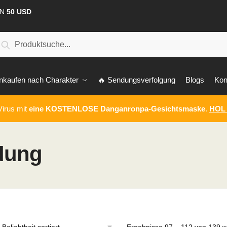
ON
50 USD
uche
Suche
ch:
nkaufen nach Charakter
🔥 Sendungsverfolgung
Blogs
Kon
irus mit
eine KOSTENLOSE Danganronpa-Gesichtsmaske
.
HOL 
dung
Ergebnisse 97 – 112 von 139 