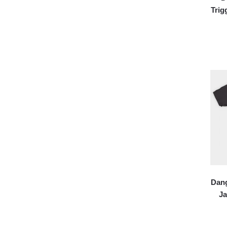
Trig
Dang
Ja