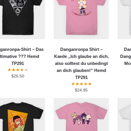
ganronpa-Shirt – Das
Danganronpa Shirt –
Dan
ltimative ??? Hemd
Kaede „Ich glaube an dich,
Dang
TP291
also solltest du unbedingt
Mo
an dich glauben!“ Hemd
$
26.50
TP291
$
24.95