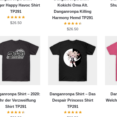
ger Happy Havoc Shirt
Kokichi Oma Alt.
Shu
TP291
Danganronpa Killing
Harmony Hemd TP291
$
26.50
$
26.50
anronpa Shirt – 2020:
Danganronpa Shirt – Das
Dan
hr der Verzweiflung
Despair Princess Shirt
Welch
Shirt TP291
TP291