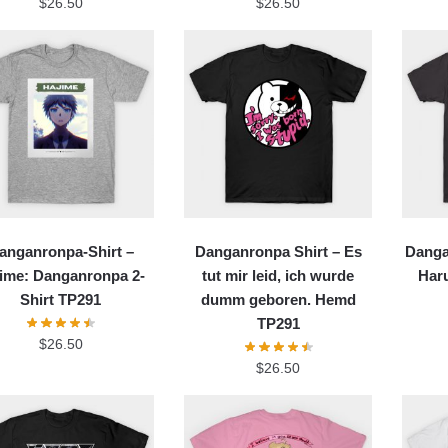
$
26.50
$
26.50
anganronpa-Shirt –
Danganronpa Shirt – Es
Danga
ime: Danganronpa 2-
tut mir leid, ich wurde
Har
Shirt TP291
dumm geboren. Hemd
TP291
$
26.50
$
26.50