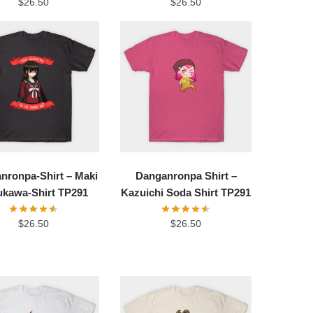
$
26.50
$
26.50
nronpa-Shirt – Maki
Danganronpa Shirt –
ukawa-Shirt TP291
Kazuichi Soda Shirt TP291
$
26.50
$
26.50