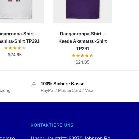
ganronpa-Shirt –
Danganronpa-Shirt –
ahina-Shirt TP291
Kaede Akamatsu-Shirt
TP291
$
24.95
$
24.95
100% Sichere Kasse
tzung
PayPal / MasterCard / Visa
KONTAKTIERE UNS
t diese
Unser Hauptsitz: 63870 Johnson Rd