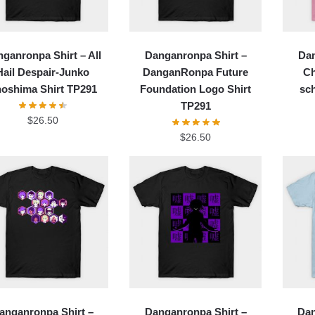
ganronpa Shirt – All
Danganronpa Shirt –
Dan
Hail Despair-Junko
DanganRonpa Future
Ch
oshima Shirt TP291
Foundation Logo Shirt
sch
TP291
$
26.50
$
26.50
anganronpa Shirt –
Danganronpa Shirt –
Dan