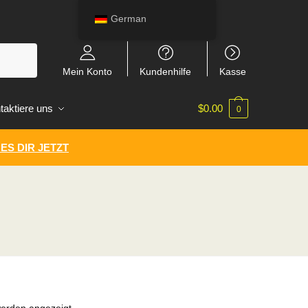
German
Mein Konto
Kundenhilfe
Kasse
taktiere uns
$
0.00
0
ES DIR JETZT
werden angezeigt