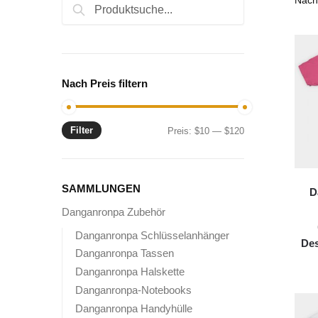
Suche
Suche
nach:
Nach Preis filtern
Filter
Min.
Max.
Preis:
$10
—
$120
Preis
Preis
SAMMLUNGEN
D
Danganronpa Zubehör
Danganronpa Schlüsselanhänger
Des
Danganronpa Tassen
Danganronpa Halskette
Danganronpa-Notebooks
Danganronpa Handyhülle