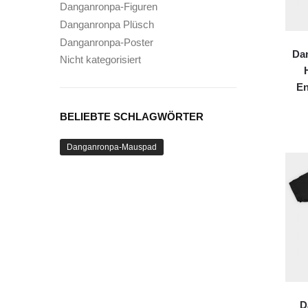
Danganronpa-Figuren
Danganronpa Plüsch
Danganronpa-Poster
Dan
Nicht kategorisiert
En
BELIEBTE SCHLAGWÖRTER
Danganronpa-Mauspad
D