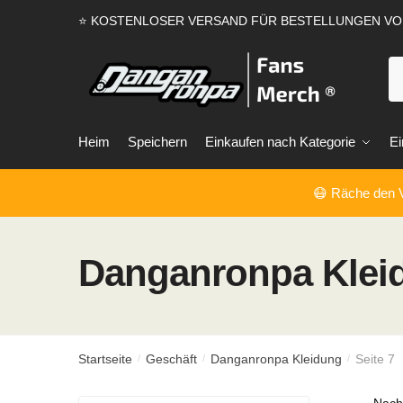
Zur
Zum
⭐ KOSTENLOSER VERSAND FÜR BESTELLUNGEN V
Navigation
Inhalt
springen
springen
S
na
Heim
Speichern
Einkaufen nach Kategorie
Ei
😷 Räche den V
Danganronpa Klei
Startseite
Geschäft
Danganronpa Kleidung
Seite 7
/
/
/