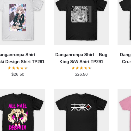
anganronpa Shirt –
Danganronpa Shirt – Bug
Danga
ki Design Shirt TP291
King S/W Shirt TP291
Crus
$
26.50
$
26.50