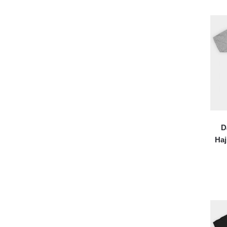
D
Haj