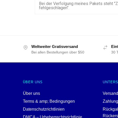
Bei der Verfolgung meines Pakets steht "Z
fehlgeschlagen".
Weltweiter Gratisversand
Ein
Bei allen Bestellungen über $50
30 
ÜBER UNS
UNTER
Über uns
Versand
Terms & amp; Bedingungen
Zahlun
Datenschutzrichtlinien
Rückga
Rückerst
DMCA – Urheberrechtsrichtlinie