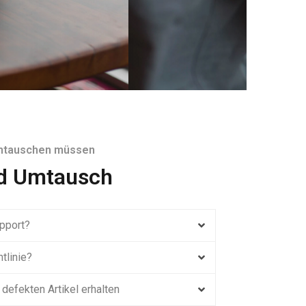
umtauschen müssen
d Umtausch
pport?
tlinie?
 defekten Artikel erhalten