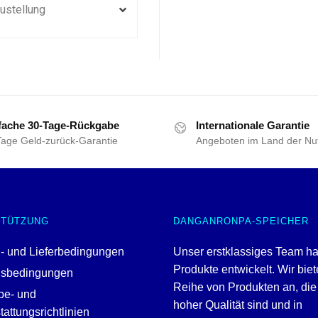
ustellung
fache 30-Tage-Rückgabe
Internationale Garantie
Tage Geld-zurück-Garantie
Angeboten im Land der Nu
STÜTZUNG
DANGANRONPA-SPEICHER
- und Lieferbedingungen
Unser erstklassiges Team ha
Produkte entwickelt. Wir bie
gsbedingungen
Reihe von Produkten an, die
be- und
hoher Qualität sind und in
attungsrichtlinien