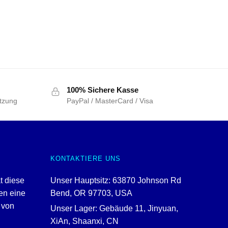
100% Sichere Kasse
tzung
PayPal / MasterCard / Visa
KONTAKTIERE UNS
t diese
Unser Hauptsitz: 63870 Johnson Rd
ten eine
Bend, OR 97703, USA
 von
Unser Lager: Gebäude 11, Jinyuan,
XiAn, Shaanxi, CN