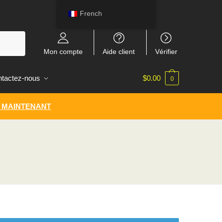
French
Mon compte
Aide client
Vérifier
tactez-nous
$
0.00
0
 MAINTENANT