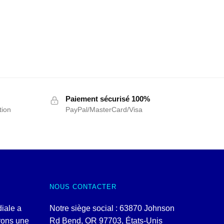
Paiement sécurisé 100%
tion
PayPal/MasterCard/Visa
NOUS CONTACTER
iale a
Notre siège social : 63870 Johnson
rons une
Rd Bend, OR 97703, États-Unis