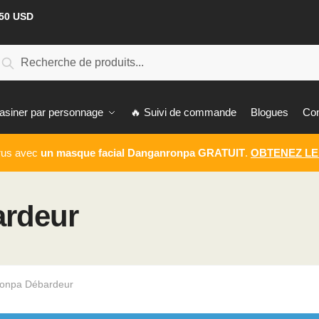
50 USD
chercher:
Recherche
siner par personnage
🔥 Suivi de commande
Blogues
Con
irus avec
un masque facial Danganronpa GRATUIT
.
OBTENEZ LE
rdeur
onpa Débardeur