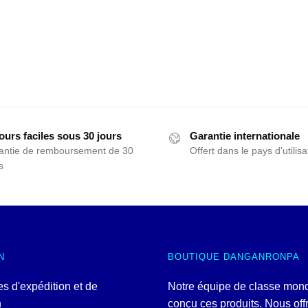
ours faciles sous 30 jours
Garantie internationale
antie de remboursement de 30
Offert dans le pays d'utilisa
s
N
BOUTIQUE DANGANRONPA
es d'expédition et de
Notre équipe de classe mond
n
conçu ces produits. Nous off