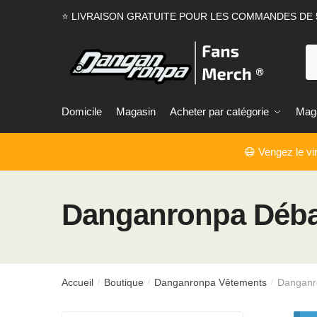
Passer
Aller
⭐ LIVRAISON GRATUITE POUR LES COMMANDES DE
à
au
la
contenu
Re
navigation
Domicile
Magasin
Acheter par catégorie
Maga
😷 Vengez le v
Danganronpa Déba
Accueil
Boutique
Danganronpa Vêtements
Danganr
/
/
/