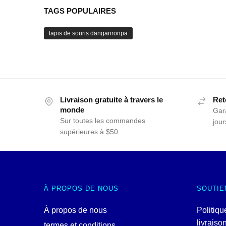
TAGS POPULAIRES
tapis de souris danganronpa
Livraison gratuite à travers le
Ret
monde
Gar
Sur toutes les commandes
jour
supérieures à $50
À PROPOS DE NOUS
SOUTIE
À propos de nous
Politiqu
livraiso
termes et conditions